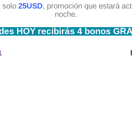
r solo
25USD
, promoción que estará act
noche.
edes HOY recibirás 4 bonos GR
1