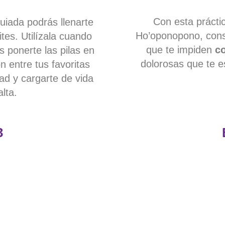
Con esta práctic
uiada podrás llenarte
Ho’oponopono, cons
tes. Utilízala cuando
que te impiden
co
 ponerte las pilas en
dolorosas que te es
n entre tus favoritas
dad y cargarte de vida
lta.
3