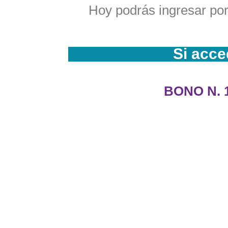
Hoy podrás ingresar po
Si acc
BONO N. 