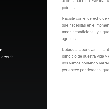
acompañarte en este marav
potencial.
Naciste con el derecho de v
que necesitas en el momento
amor incondicional, y a que
agobios.
Debido a creencias limitant
principio de nuestra vida
nos vamos poniendo barrer
pertenece por derecho, que