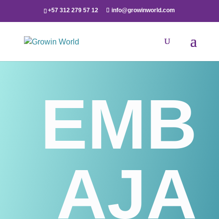
+57 312 279 57 12
info@growinworld.com
EMB
AJA